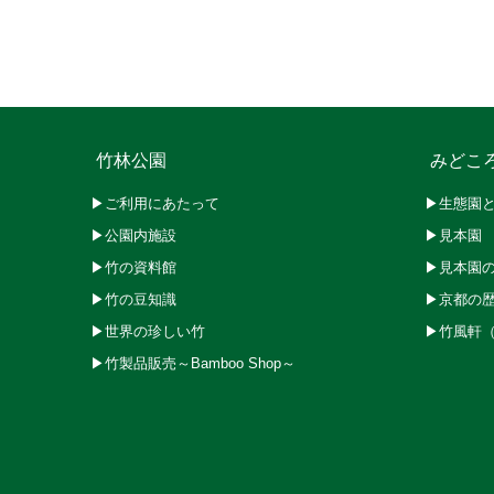
竹林公園
みどこ
▶ご利用にあたって
▶生態園
▶公園内施設
▶見本園
▶竹の資料館
▶見本園
▶竹の豆知識
▶京都の
▶世界の珍しい竹
▶竹風軒
▶竹製品販売～Bamboo Shop～